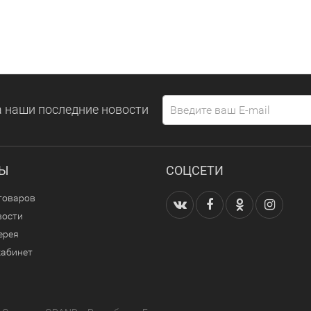
 наши последние новости
ЛЫ
СОЦСЕТИ
товаров
вости
ерея
кабинет