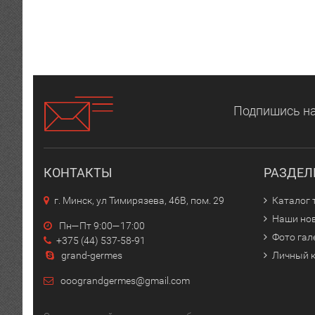
Подпишись на
КОНТАКТЫ
РАЗДЕ
г. Минск, ул Тимирязева, 46В, пом. 29
Каталог 
Наши но
Пн—Пт 9:00—17:00
Фото гал
+375 (44) 537-58-91
grand-germes
Личный 
ooograndgermes@gmail.com