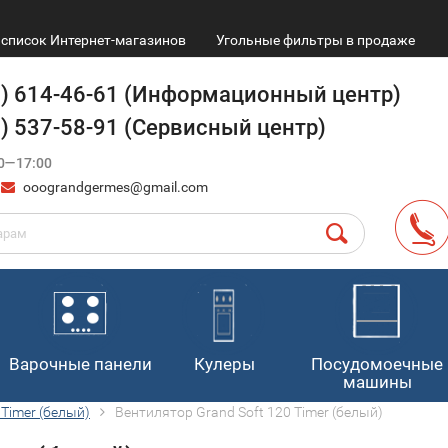
список Интернет-магазинов
Угольные фильтры в продаже
9) 614-46-61 (Информационный центр)
4) 537-58-91 (Сервисный центр)
0—17:00
ooograndgermes@gmail.com
Варочные панели
Кулеры
Посудомоечные
машины
 Timer (белый)
Вентилятор Grand Soft 120 Timer (белый)