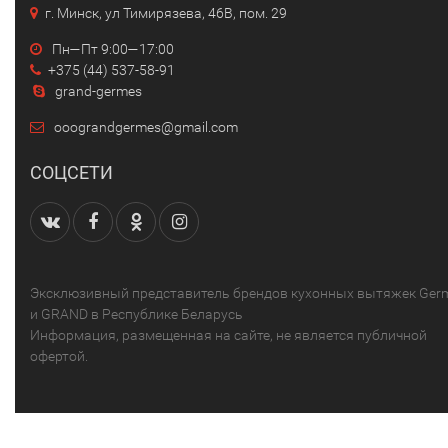
г. Минск, ул Тимирязева, 46В, пом. 29
Пн—Пт 9:00—17:00
+375 (44) 537-58-91
grand-germes
ooograndgermes@gmail.com
СОЦСЕТИ
Эксклюзивный представитель брендов кухонных вытяжек Ger
и GRAND в Республике Беларусь
Информация, размещенная на сайте, не является публичной
офертой.