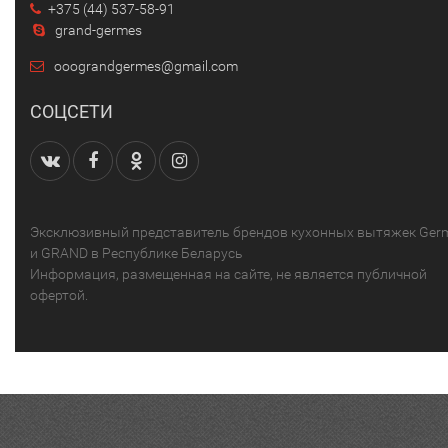
+375 (44) 537-58-91
grand-germes
ooograndgermes@gmail.com
СОЦСЕТИ
Эксклюзивный представитель брендов кухонных вытяжек Ger
и GRAND в Республике Беларусь
Информация, размещенная на сайте, не является публичной
офертой.