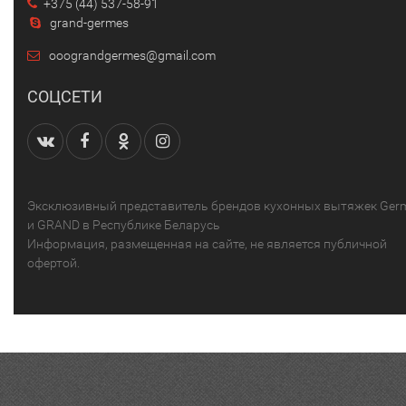
+375 (44) 537-58-91
grand-germes
ooograndgermes@gmail.com
СОЦСЕТИ
Эксклюзивный представитель брендов кухонных вытяжек Ger
и GRAND в Республике Беларусь
Информация, размещенная на сайте, не является публичной
офертой.