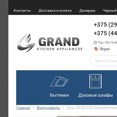
Контакты
Доставка и оплата
Дилерам
Черный 
+375 (2
+375 (4
Пн—Пт 9:0
Skype
Вытяжки
Духовые шкафы
Главная
Воздуховоды
(Код: 50/20-3-9) GrandGerm