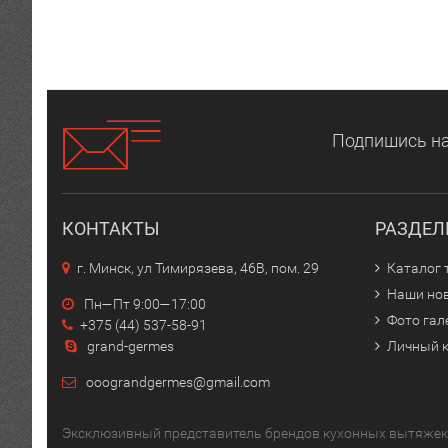
Подпишись на
КОНТАКТЫ
РАЗДЕ
г. Минск, ул Тимирязева, 46В, пом. 29
Каталог 
Наши но
Пн—Пт 9:00—17:00
Фото гал
+375 (44) 537-58-91
grand-germes
Личный 
ooograndgermes@gmail.com
Эксклюзивный представитель брендов кухонных вытяжек 