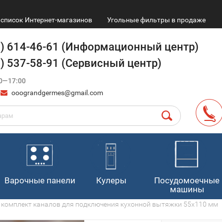
список Интернет-магазинов
Угольные фильтры в продаже
9) 614-46-61 (Информационный центр)
4) 537-58-91 (Сервисный центр)
0—17:00
ooograndgermes@gmail.com
Варочные панели
Кулеры
Посудомоечные
машины
es комплект каналов для подключения кухонной вытяжки 55х110 мм