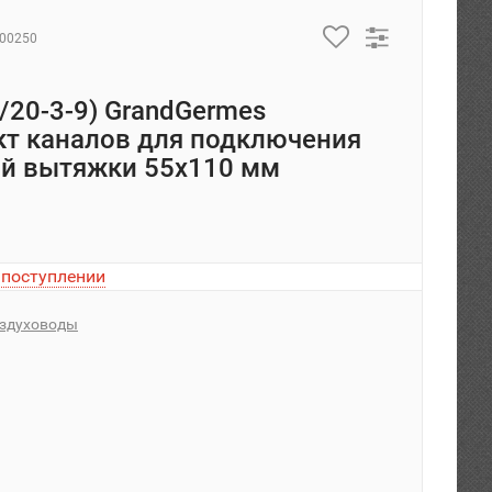
000250
0/20-3-9) GrandGermes
кт каналов для подключения
ой вытяжки 55х110 мм
 поступлении
здуховоды