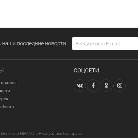
 наши последние новости
ЛЫ
СОЦСЕТИ
товаров
вости
ерея
кабинет
Germes и GRAND в Республике Беларусь