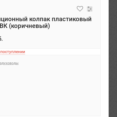
яционный колпак пластиковый
ВК (коричневый)
б.
 поступлении
здуховоды