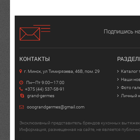
Подпишись на
КОНТАКТЫ
РАЗДЕ
г. Минск, ул Тимирязева, 46В, пом. 29
Каталог 
Наши но
Пн—Пт 9:00—17:00
Фото гал
+375 (44) 537-58-91
grand-germes
Личный 
ooograndgermes@gmail.com
Эксклюзивный представитель брендов кухонных вытяжек 
Информация, размещенная на сайте, не является публичн