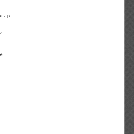
льтр
ь
е