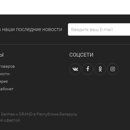
 наши последние новости
ЛЫ
СОЦСЕТИ
товаров
вости
ерея
кабинет
Germes и GRAND в Республике Беларусь
ой офертой.