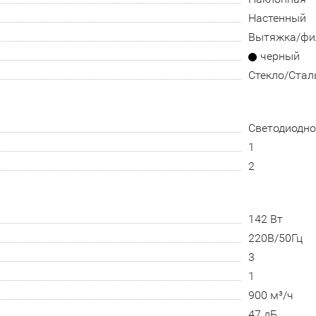
Настенный
Вытяжка/фи
черный
Стекло/Стал
Светодиодно
1
2
142 Вт
220В/50Гц
3
1
900 м³/ч
47 дБ