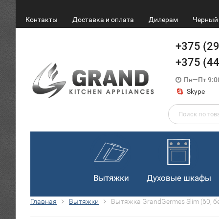
Контакты
Доставка и оплата
Дилерам
Черный 
+375 (2
+375 (4
Пн—Пт 9:0
Skype
Вытяжки
Духовые шкафы
Главная
Вытяжки
Вытяжка GrandGermes Slim (60, б