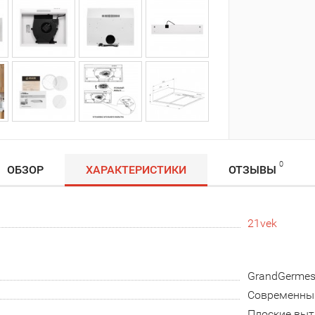
0
ОБЗОР
ХАРАКТЕРИСТИКИ
ОТЗЫВЫ
21vek
GrandGerme
Современны
Плоские вы