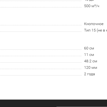
500 м³/ч
Кнопочное
Тип 15 (не в
60 см
11 см
48.2 см
120 мм
2 года