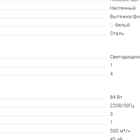
Настенный
Вытяжка/фи
белый
Сталь
Светодиодно
1
4
84 Вт
220В/50Гц
3
1
500 м³/ч
45 дБ