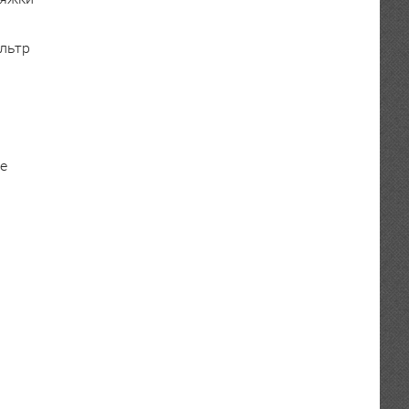
льтр
е