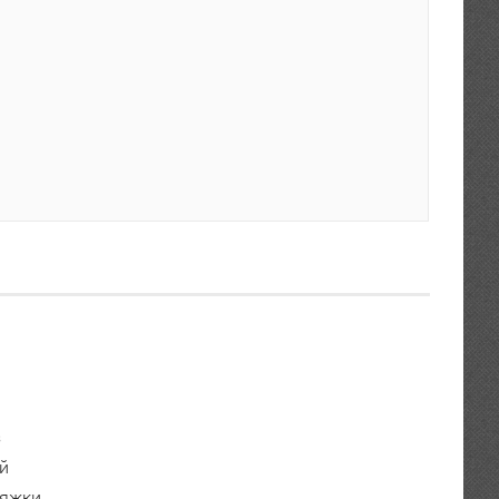
s
й
тяжки