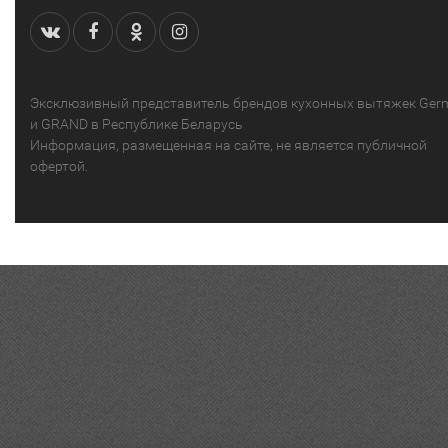
Эксклюзивный представитель брендов кухонных вытяжек Ger
и GRAND в Республике Беларусь
Информация, размещенная на сайте, не является публичной
офертой.