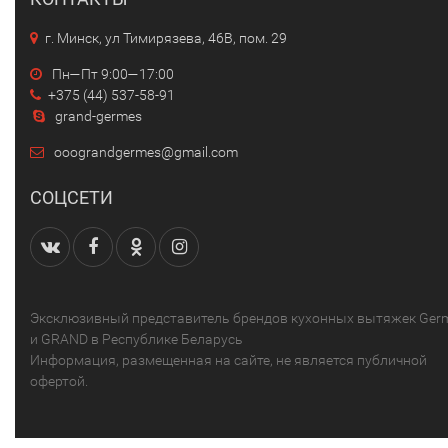
г. Минск, ул Тимирязева, 46В, пом. 29
Пн—Пт 9:00—17:00
+375 (44) 537-58-91
grand-germes
ooograndgermes@gmail.com
СОЦСЕТИ
Эксклюзивный представитель брендов кухонных вытяжек Ger
и GRAND в Республике Беларусь
Информация, размещенная на сайте, не является публичной
офертой.